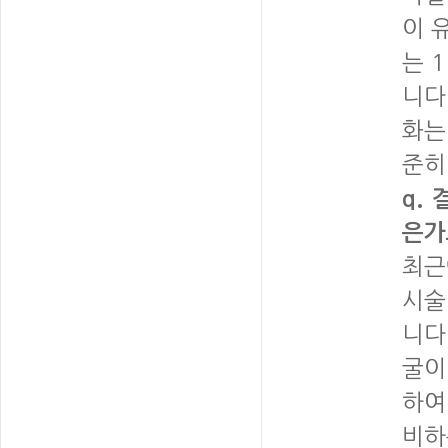
이 
는 
니다
화는
준히
q.
은가
최근
시술
니다
굴이
하여
비하