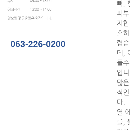
수토
09:00 ~ 13:00
뼈,
점심시간
13:00 ~ 14:00
피부
일요일 및 공휴일은 휴진입니다.
지합
흔히
063-226-0200
렵습
데,
들수
입니
많은
적인
다.
열 
를,