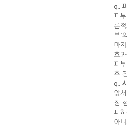
q.
피부
론적
부'
마지
효과
피부
후 
q.
앞서
짐 
피하
아니