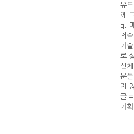
유도
께 
q.
저속
기술
로 
신체
분들
지 
글 
기획