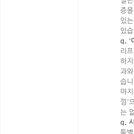
일반
증을
있는
있습
q.
리프
하지
과와
습니
마지
낌'
는 
q.
특별