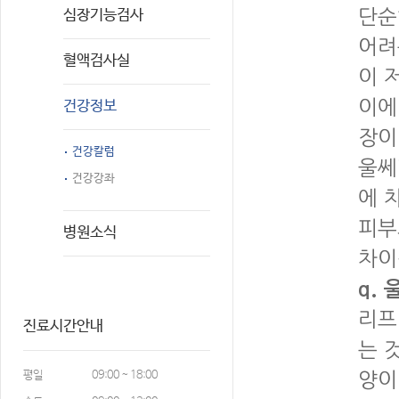
단순
심장기능검사
어려
혈액검사실
이 
이에
건강정보
장이
건강칼럼
울쎄
건강강좌
에 
피부
병원소식
차이
q.
리프
진료시간안내
는 
평일
09:00 ~ 18:00
양이