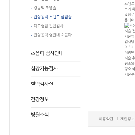
스텐트
경동맥 조영술
트가 
넓혀주
관상동맥 스텐트 삽입술
용되며
폐고혈압 진단검사
시술 
관상동맥 혈관내 초음파
시술하
검사당
아스피
초음파 검사안내
처방받
시술 
평소와 
심장기능검사
평소 
시술부위
혈액검사실
건강정보
병원소식
이용약관
개인정보