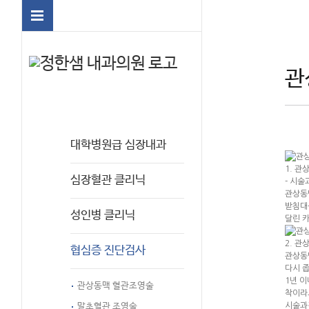
관
대학병원급 심장내과
1. 관
심장혈관 클리닉
- 시술
관상동
받침대
성인병 클리닉
달린 
2. 관
협심증 진단검사
관상동
다시 
1년 이
관상동맥 혈관조영술
착이라
말초혈관 조영술
시술과