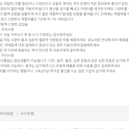
는 코발트/크롬 합금이나 스테인리스 강철로 제작된 격자 모양의 작은 튜브로써 풍선이 달린
확장되어 혈관 벽을 지탱하게 됩니다.풍선을 공기를 빼내고 카테터를 제거한 뒤에도 스텐트를 
어 혈액 순환을 원활하게 하고 혈관 재협착이 발생할 위험을 줄여줍니다.근래에는 재협착을 
 최신 스텐트의 재협착률은 1년에 약 1% 내외입니다.
전 주의사항
기 전날 저녁식사 후 밤12시 이후로는 금식해주세요.
일 아침 소량의 물과 심장약,혈압약 처방받은 약을 복용하세요. 당뇨약은 안내에 따라 복용을
린, 약제등에 대한 알레르기 증상이 있는 경우 의료진에게 말씀해주세요.
은 약 이외에 복용하는 약이 있다면 꼭 의료진에게 알려주세요.
후 주의사항
다름없는 일상생활이 가능합니다. 다만, 음주, 흡연, 심한 운동과 같은 심한 운동은 삼가해 
식이대로 가능하나, 음주는 삼가해주시고 조영제 배출을 위해 수분을 많이 섭취해주세요.
를 자극하는 행동이나, 10kg이상 무거운 물건을 드는 일은 가급적 삼가해 주세요.
처리방침
사이트맵