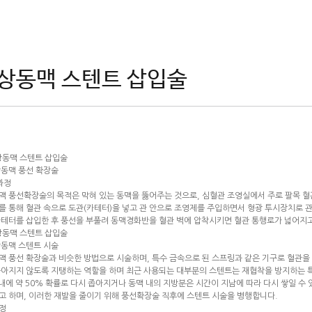
상동맥 스텐트 삽입술
상동맥 풍선 확장술
과정
맥 풍선확장술의 목적은 막혀 있는 동맥을 뚫어주는 것으로, 심혈관 조영실에서 주로 팔목 혈
를 통해 혈관 속으로 도관(카테터)을 넣고 관 안으로 조영제를 주입하면서 형광 투시장치로
카테터를 삽입한 후 풍선을 부풀려 동맥경화반을 혈관 벽에 압착시키면 혈관 통행로가 넓어지
상동맥 스텐트 시술
맥 풍선 확장술과 비슷한 방법으로 시술하며, 특수 금속으로 된 스프링과 같은 기구로 혈관을
좁아지지 않도록 지탱하는 역할을 하며 최근 사용되는 대부분의 스텐트는 재협착을 방지하는 
내에 약 50% 확률로 다시 좁아지거나 동맥 내의 지방분은 시간이 지남에 따라 다시 쌓일 수
고 하며, 이러한 재발을 줄이기 위해 풍선확장술 직후에 스텐트 시술을 병행합니다.
정